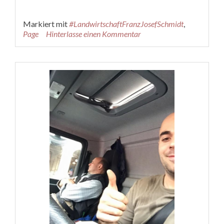
Markiert mit
#LandwirtschaftFranzJosefSchmidt
,
Page
Hinterlasse einen Kommentar