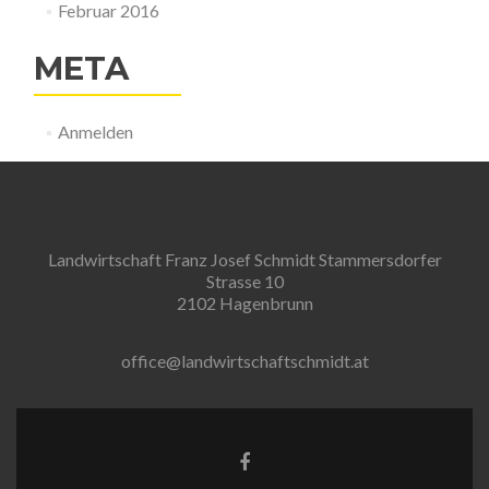
Februar 2016
META
Anmelden
Landwirtschaft Franz Josef Schmidt Stammersdorfer
Strasse 10
2102 Hagenbrunn
office@landwirtschaftschmidt.at
Facebook-
Link