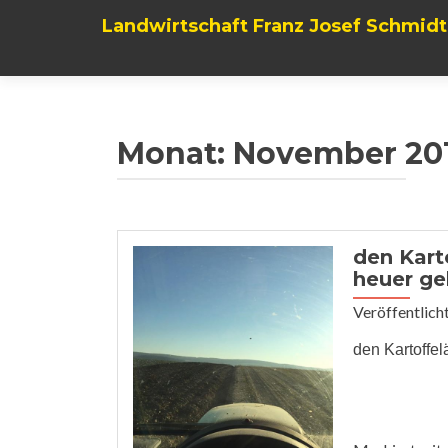
Landwirtschaft Franz Josef Schmidt
Monat: November 20
den Karto
heuer g
Veröffentlich
den Kartoffel