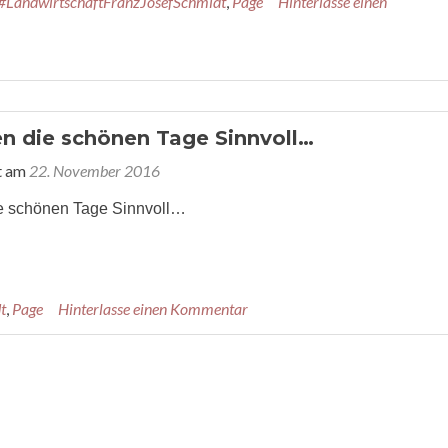
#LandwirtschaftFranzJosefSchmidt
,
Page
Hinterlasse einen
en die schönen Tage Sinnvoll…
t am
22. November 2016
ie schönen Tage Sinnvoll…
t
,
Page
Hinterlasse einen Kommentar