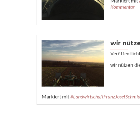
Markiert mit
Kommentar
wir nütz
Veröffentlich
wir nützen d
Markiert mit
#LandwirtschaftFranzJosefSchmid