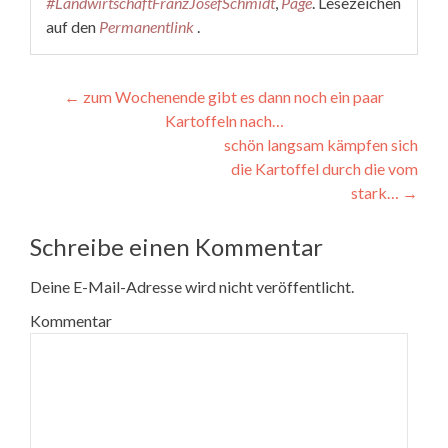
#LandwirtschaftFranzJosefSchmidt
,
Page
. Lesezeichen
auf den
Permanentlink
.
Beitragsnavigation
←
zum Wochenende gibt es dann noch ein paar
Kartoffeln nach…
schön langsam kämpfen sich
die Kartoffel durch die vom
stark…
→
Schreibe einen Kommentar
Deine E-Mail-Adresse wird nicht veröffentlicht.
Kommentar